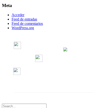
Meta
Acceder
Feed de entradas
Feed de comentarios
WordPress.org
Radio Concierto
Radio Concierto
radioconcierto97.7
RadioConcierto7
CÓDIGO DE ÉTICA
DEFENSORÍA DE LAS AUDIENCIAS
Diseño web por
Agencia 706