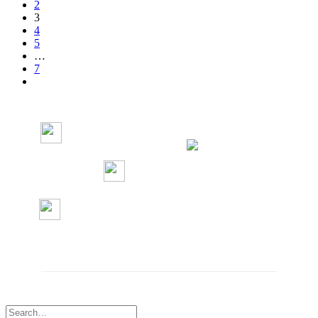
2
3
4
5
…
7
Radio Concierto
Radio Concierto
radioconcierto97.7
RadioConcierto7
CÓDIGO DE ÉTICA
DEFENSORÍA DE LAS AUDIENCIAS
Diseño web por
Agencia 706