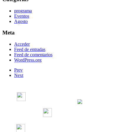
programa
Eventos
Agosto
Meta
Acceder
Feed de entradas
Feed de comentarios
WordPress.org
Prev
Next
Radio Concierto
Radio Concierto
radioconcierto97.7
RadioConcierto7
CÓDIGO DE ÉTICA